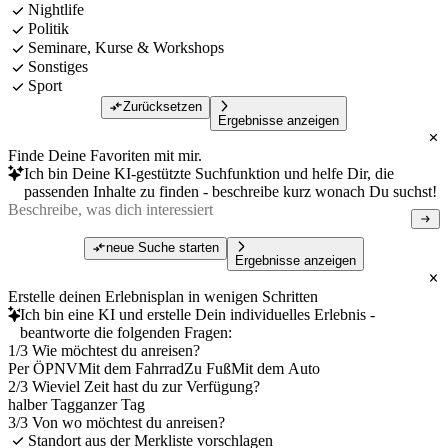
Nightlife
Politik
Seminare, Kurse & Workshops
Sonstiges
Sport
Zurücksetzen
Ergebnisse anzeigen
Finde Deine Favoriten mit mir.
Ich bin Deine KI-gestützte Suchfunktion und helfe Dir, die
passenden Inhalte zu finden - beschreibe kurz wonach Du suchst!
neue Suche starten
Ergebnisse anzeigen
Erstelle deinen Erlebnisplan in wenigen Schritten
Ich bin eine KI und erstelle Dein individuelles Erlebnis -
beantworte die folgenden Fragen:
1/3 Wie möchtest du anreisen?
Per ÖPNV
Mit dem Fahrrad
Zu Fuß
Mit dem Auto
2/3 Wieviel Zeit hast du zur Verfügung?
halber Tag
ganzer Tag
3/3 Von wo möchtest du anreisen?
Standort aus der Merkliste vorschlagen