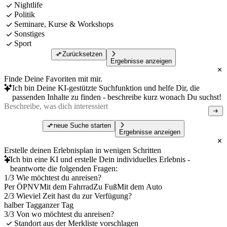
Nightlife
Politik
Seminare, Kurse & Workshops
Sonstiges
Sport
Zurücksetzen
Ergebnisse anzeigen
Finde Deine Favoriten mit mir.
Ich bin Deine KI-gestützte Suchfunktion und helfe Dir, die
passenden Inhalte zu finden - beschreibe kurz wonach Du suchst!
neue Suche starten
Ergebnisse anzeigen
Erstelle deinen Erlebnisplan in wenigen Schritten
Ich bin eine KI und erstelle Dein individuelles Erlebnis -
beantworte die folgenden Fragen:
1/3 Wie möchtest du anreisen?
Per ÖPNV
Mit dem Fahrrad
Zu Fuß
Mit dem Auto
2/3 Wieviel Zeit hast du zur Verfügung?
halber Tag
ganzer Tag
3/3 Von wo möchtest du anreisen?
Standort aus der Merkliste vorschlagen