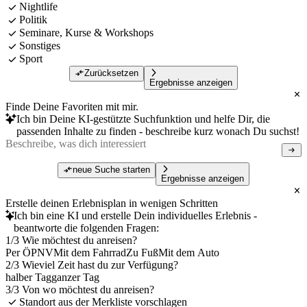
Nightlife
Politik
Seminare, Kurse & Workshops
Sonstiges
Sport
Zurücksetzen
Ergebnisse anzeigen
Finde Deine Favoriten mit mir.
Ich bin Deine KI-gestützte Suchfunktion und helfe Dir, die
passenden Inhalte zu finden - beschreibe kurz wonach Du suchst!
neue Suche starten
Ergebnisse anzeigen
Erstelle deinen Erlebnisplan in wenigen Schritten
Ich bin eine KI und erstelle Dein individuelles Erlebnis -
beantworte die folgenden Fragen:
1/3 Wie möchtest du anreisen?
Per ÖPNV
Mit dem Fahrrad
Zu Fuß
Mit dem Auto
2/3 Wieviel Zeit hast du zur Verfügung?
halber Tag
ganzer Tag
3/3 Von wo möchtest du anreisen?
Standort aus der Merkliste vorschlagen