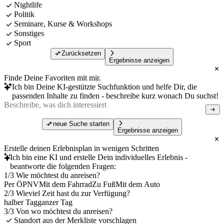
Nightlife
Politik
Seminare, Kurse & Workshops
Sonstiges
Sport
Zurücksetzen
Ergebnisse anzeigen
Finde Deine Favoriten mit mir.
Ich bin Deine KI-gestützte Suchfunktion und helfe Dir, die
passenden Inhalte zu finden - beschreibe kurz wonach Du suchst!
neue Suche starten
Ergebnisse anzeigen
Erstelle deinen Erlebnisplan in wenigen Schritten
Ich bin eine KI und erstelle Dein individuelles Erlebnis -
beantworte die folgenden Fragen:
1/3 Wie möchtest du anreisen?
Per ÖPNV
Mit dem Fahrrad
Zu Fuß
Mit dem Auto
2/3 Wieviel Zeit hast du zur Verfügung?
halber Tag
ganzer Tag
3/3 Von wo möchtest du anreisen?
Standort aus der Merkliste vorschlagen