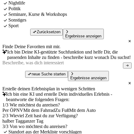
Nightlife
Politik
Seminare, Kurse & Workshops
Sonstiges
Sport
Zurücksetzen
Ergebnisse anzeigen
Finde Deine Favoriten mit mir.
Ich bin Deine KI-gestützte Suchfunktion und helfe Dir, die
passenden Inhalte zu finden - beschreibe kurz wonach Du suchst!
neue Suche starten
Ergebnisse anzeigen
Erstelle deinen Erlebnisplan in wenigen Schritten
Ich bin eine KI und erstelle Dein individuelles Erlebnis -
beantworte die folgenden Fragen:
1/3 Wie möchtest du anreisen?
Per ÖPNV
Mit dem Fahrrad
Zu Fuß
Mit dem Auto
2/3 Wieviel Zeit hast du zur Verfügung?
halber Tag
ganzer Tag
3/3 Von wo möchtest du anreisen?
Standort aus der Merkliste vorschlagen