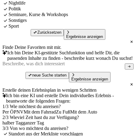
Nightlife
Politik
Seminare, Kurse & Workshops
Sonstiges
Sport
Zurücksetzen
Ergebnisse anzeigen
Finde Deine Favoriten mit mir.
Ich bin Deine KI-gestützte Suchfunktion und helfe Dir, die
passenden Inhalte zu finden - beschreibe kurz wonach Du suchst!
neue Suche starten
Ergebnisse anzeigen
Erstelle deinen Erlebnisplan in wenigen Schritten
Ich bin eine KI und erstelle Dein individuelles Erlebnis -
beantworte die folgenden Fragen:
1/3 Wie möchtest du anreisen?
Per ÖPNV
Mit dem Fahrrad
Zu Fuß
Mit dem Auto
2/3 Wieviel Zeit hast du zur Verfügung?
halber Tag
ganzer Tag
3/3 Von wo möchtest du anreisen?
Standort aus der Merkliste vorschlagen