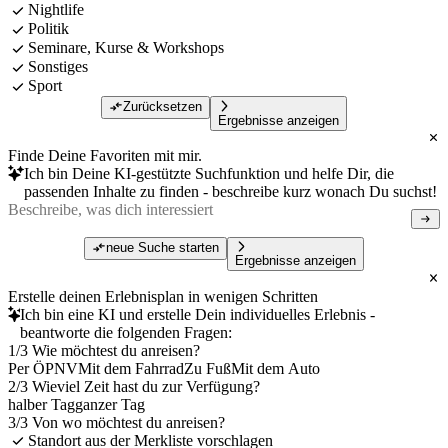
Nightlife
Politik
Seminare, Kurse & Workshops
Sonstiges
Sport
Zurücksetzen
Ergebnisse anzeigen
Finde Deine Favoriten mit mir.
Ich bin Deine KI-gestützte Suchfunktion und helfe Dir, die
passenden Inhalte zu finden - beschreibe kurz wonach Du suchst!
neue Suche starten
Ergebnisse anzeigen
Erstelle deinen Erlebnisplan in wenigen Schritten
Ich bin eine KI und erstelle Dein individuelles Erlebnis -
beantworte die folgenden Fragen:
1/3 Wie möchtest du anreisen?
Per ÖPNV
Mit dem Fahrrad
Zu Fuß
Mit dem Auto
2/3 Wieviel Zeit hast du zur Verfügung?
halber Tag
ganzer Tag
3/3 Von wo möchtest du anreisen?
Standort aus der Merkliste vorschlagen