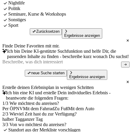
Nightlife
Politik
Seminare, Kurse & Workshops
Sonstiges
Sport
Zurücksetzen
Ergebnisse anzeigen
Finde Deine Favoriten mit mir.
Ich bin Deine KI-gestützte Suchfunktion und helfe Dir, die
passenden Inhalte zu finden - beschreibe kurz wonach Du suchst!
neue Suche starten
Ergebnisse anzeigen
Erstelle deinen Erlebnisplan in wenigen Schritten
Ich bin eine KI und erstelle Dein individuelles Erlebnis -
beantworte die folgenden Fragen:
1/3 Wie möchtest du anreisen?
Per ÖPNV
Mit dem Fahrrad
Zu Fuß
Mit dem Auto
2/3 Wieviel Zeit hast du zur Verfügung?
halber Tag
ganzer Tag
3/3 Von wo möchtest du anreisen?
Standort aus der Merkliste vorschlagen