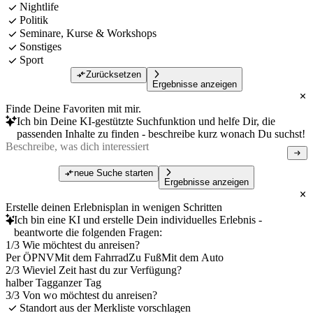
Nightlife
Politik
Seminare, Kurse & Workshops
Sonstiges
Sport
Zurücksetzen
Ergebnisse anzeigen
Finde Deine Favoriten mit mir.
Ich bin Deine KI-gestützte Suchfunktion und helfe Dir, die
passenden Inhalte zu finden - beschreibe kurz wonach Du suchst!
neue Suche starten
Ergebnisse anzeigen
Erstelle deinen Erlebnisplan in wenigen Schritten
Ich bin eine KI und erstelle Dein individuelles Erlebnis -
beantworte die folgenden Fragen:
1/3 Wie möchtest du anreisen?
Per ÖPNV
Mit dem Fahrrad
Zu Fuß
Mit dem Auto
2/3 Wieviel Zeit hast du zur Verfügung?
halber Tag
ganzer Tag
3/3 Von wo möchtest du anreisen?
Standort aus der Merkliste vorschlagen