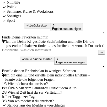
Nightlife
Politik
Seminare, Kurse & Workshops
Sonstiges
Sport
Zurücksetzen
Ergebnisse anzeigen
Finde Deine Favoriten mit mir.
Ich bin Deine KI-gestützte Suchfunktion und helfe Dir, die
passenden Inhalte zu finden - beschreibe kurz wonach Du suchst!
neue Suche starten
Ergebnisse anzeigen
Erstelle deinen Erlebnisplan in wenigen Schritten
Ich bin eine KI und erstelle Dein individuelles Erlebnis -
beantworte die folgenden Fragen:
1/3 Wie möchtest du anreisen?
Per ÖPNV
Mit dem Fahrrad
Zu Fuß
Mit dem Auto
2/3 Wieviel Zeit hast du zur Verfügung?
halber Tag
ganzer Tag
3/3 Von wo möchtest du anreisen?
Standort aus der Merkliste vorschlagen