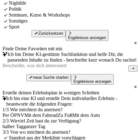
Nightlife
Politik
Seminare, Kurse & Workshops
Sonstiges
Sport
Zurücksetzen
Ergebnisse anzeigen
Finde Deine Favoriten mit mir.
Ich bin Deine KI-gestützte Suchfunktion und helfe Dir, die
passenden Inhalte zu finden - beschreibe kurz wonach Du suchst!
neue Suche starten
Ergebnisse anzeigen
Erstelle deinen Erlebnisplan in wenigen Schritten
Ich bin eine KI und erstelle Dein individuelles Erlebnis -
beantworte die folgenden Fragen:
1/3 Wie möchtest du anreisen?
Per ÖPNV
Mit dem Fahrrad
Zu Fuß
Mit dem Auto
2/3 Wieviel Zeit hast du zur Verfügung?
halber Tag
ganzer Tag
3/3 Von wo möchtest du anreisen?
Standort aus der Merkliste vorschlagen