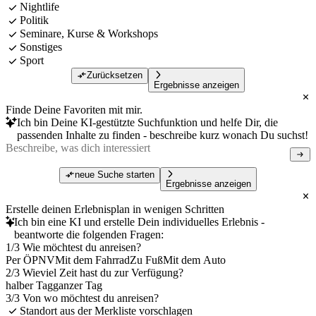
Nightlife
Politik
Seminare, Kurse & Workshops
Sonstiges
Sport
Zurücksetzen
Ergebnisse anzeigen
Finde Deine Favoriten mit mir.
Ich bin Deine KI-gestützte Suchfunktion und helfe Dir, die
passenden Inhalte zu finden - beschreibe kurz wonach Du suchst!
neue Suche starten
Ergebnisse anzeigen
Erstelle deinen Erlebnisplan in wenigen Schritten
Ich bin eine KI und erstelle Dein individuelles Erlebnis -
beantworte die folgenden Fragen:
1/3 Wie möchtest du anreisen?
Per ÖPNV
Mit dem Fahrrad
Zu Fuß
Mit dem Auto
2/3 Wieviel Zeit hast du zur Verfügung?
halber Tag
ganzer Tag
3/3 Von wo möchtest du anreisen?
Standort aus der Merkliste vorschlagen