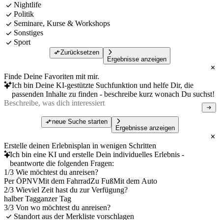
Nightlife
Politik
Seminare, Kurse & Workshops
Sonstiges
Sport
Zurücksetzen
Ergebnisse anzeigen
Finde Deine Favoriten mit mir.
Ich bin Deine KI-gestützte Suchfunktion und helfe Dir, die
passenden Inhalte zu finden - beschreibe kurz wonach Du suchst!
neue Suche starten
Ergebnisse anzeigen
Erstelle deinen Erlebnisplan in wenigen Schritten
Ich bin eine KI und erstelle Dein individuelles Erlebnis -
beantworte die folgenden Fragen:
1/3 Wie möchtest du anreisen?
Per ÖPNV
Mit dem Fahrrad
Zu Fuß
Mit dem Auto
2/3 Wieviel Zeit hast du zur Verfügung?
halber Tag
ganzer Tag
3/3 Von wo möchtest du anreisen?
Standort aus der Merkliste vorschlagen