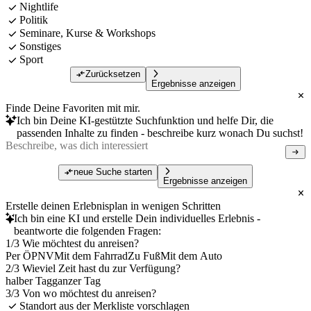
Nightlife
Politik
Seminare, Kurse & Workshops
Sonstiges
Sport
Zurücksetzen
Ergebnisse anzeigen
Finde Deine Favoriten mit mir.
Ich bin Deine KI-gestützte Suchfunktion und helfe Dir, die
passenden Inhalte zu finden - beschreibe kurz wonach Du suchst!
neue Suche starten
Ergebnisse anzeigen
Erstelle deinen Erlebnisplan in wenigen Schritten
Ich bin eine KI und erstelle Dein individuelles Erlebnis -
beantworte die folgenden Fragen:
1/3 Wie möchtest du anreisen?
Per ÖPNV
Mit dem Fahrrad
Zu Fuß
Mit dem Auto
2/3 Wieviel Zeit hast du zur Verfügung?
halber Tag
ganzer Tag
3/3 Von wo möchtest du anreisen?
Standort aus der Merkliste vorschlagen