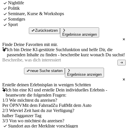
Nightlife
Politik
Seminare, Kurse & Workshops
Sonstiges
Sport
Zurücksetzen
Ergebnisse anzeigen
Finde Deine Favoriten mit mir.
Ich bin Deine KI-gestützte Suchfunktion und helfe Dir, die
passenden Inhalte zu finden - beschreibe kurz wonach Du suchst!
neue Suche starten
Ergebnisse anzeigen
Erstelle deinen Erlebnisplan in wenigen Schritten
Ich bin eine KI und erstelle Dein individuelles Erlebnis -
beantworte die folgenden Fragen:
1/3 Wie möchtest du anreisen?
Per ÖPNV
Mit dem Fahrrad
Zu Fuß
Mit dem Auto
2/3 Wieviel Zeit hast du zur Verfügung?
halber Tag
ganzer Tag
3/3 Von wo möchtest du anreisen?
Standort aus der Merkliste vorschlagen