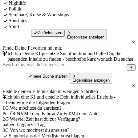
Nightlife
Politik
Seminare, Kurse & Workshops
Sonstiges
Sport
Zurücksetzen
Ergebnisse anzeigen
Finde Deine Favoriten mit mir.
Ich bin Deine KI-gestützte Suchfunktion und helfe Dir, die
passenden Inhalte zu finden - beschreibe kurz wonach Du suchst!
neue Suche starten
Ergebnisse anzeigen
Erstelle deinen Erlebnisplan in wenigen Schritten
Ich bin eine KI und erstelle Dein individuelles Erlebnis -
beantworte die folgenden Fragen:
1/3 Wie möchtest du anreisen?
Per ÖPNV
Mit dem Fahrrad
Zu Fuß
Mit dem Auto
2/3 Wieviel Zeit hast du zur Verfügung?
halber Tag
ganzer Tag
3/3 Von wo möchtest du anreisen?
Standort aus der Merkliste vorschlagen