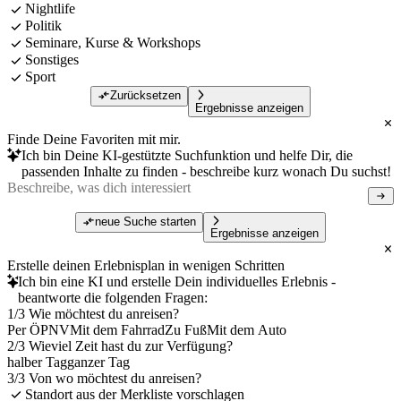
Nightlife
Politik
Seminare, Kurse & Workshops
Sonstiges
Sport
Zurücksetzen
Ergebnisse anzeigen
Finde Deine Favoriten mit mir.
Ich bin Deine KI-gestützte Suchfunktion und helfe Dir, die
passenden Inhalte zu finden - beschreibe kurz wonach Du suchst!
neue Suche starten
Ergebnisse anzeigen
Erstelle deinen Erlebnisplan in wenigen Schritten
Ich bin eine KI und erstelle Dein individuelles Erlebnis -
beantworte die folgenden Fragen:
1/3 Wie möchtest du anreisen?
Per ÖPNV
Mit dem Fahrrad
Zu Fuß
Mit dem Auto
2/3 Wieviel Zeit hast du zur Verfügung?
halber Tag
ganzer Tag
3/3 Von wo möchtest du anreisen?
Standort aus der Merkliste vorschlagen