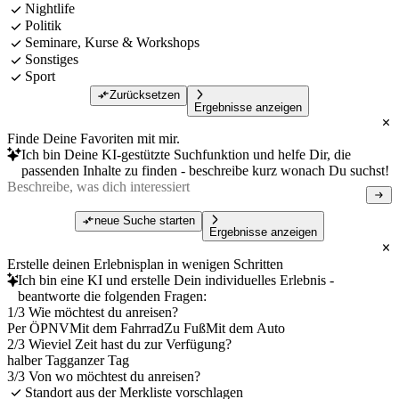
Nightlife
Politik
Seminare, Kurse & Workshops
Sonstiges
Sport
Zurücksetzen
Ergebnisse anzeigen
Finde Deine Favoriten mit mir.
Ich bin Deine KI-gestützte Suchfunktion und helfe Dir, die
passenden Inhalte zu finden - beschreibe kurz wonach Du suchst!
neue Suche starten
Ergebnisse anzeigen
Erstelle deinen Erlebnisplan in wenigen Schritten
Ich bin eine KI und erstelle Dein individuelles Erlebnis -
beantworte die folgenden Fragen:
1/3 Wie möchtest du anreisen?
Per ÖPNV
Mit dem Fahrrad
Zu Fuß
Mit dem Auto
2/3 Wieviel Zeit hast du zur Verfügung?
halber Tag
ganzer Tag
3/3 Von wo möchtest du anreisen?
Standort aus der Merkliste vorschlagen