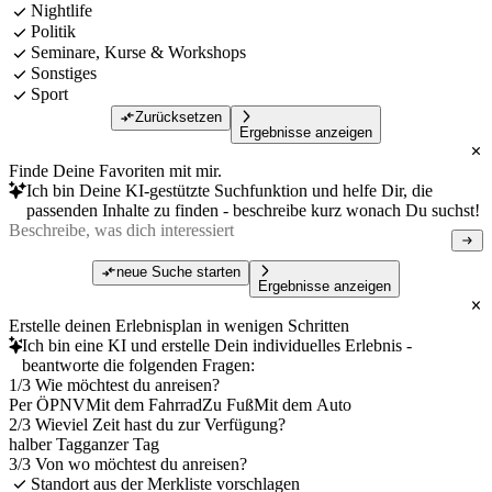
Nightlife
Politik
Seminare, Kurse & Workshops
Sonstiges
Sport
Zurücksetzen
Ergebnisse anzeigen
Finde Deine Favoriten mit mir.
Ich bin Deine KI-gestützte Suchfunktion und helfe Dir, die
passenden Inhalte zu finden - beschreibe kurz wonach Du suchst!
neue Suche starten
Ergebnisse anzeigen
Erstelle deinen Erlebnisplan in wenigen Schritten
Ich bin eine KI und erstelle Dein individuelles Erlebnis -
beantworte die folgenden Fragen:
1/3 Wie möchtest du anreisen?
Per ÖPNV
Mit dem Fahrrad
Zu Fuß
Mit dem Auto
2/3 Wieviel Zeit hast du zur Verfügung?
halber Tag
ganzer Tag
3/3 Von wo möchtest du anreisen?
Standort aus der Merkliste vorschlagen