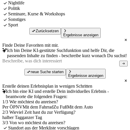
Nightlife
Politik
Seminare, Kurse & Workshops
Sonstiges
Sport
Zurücksetzen
Ergebnisse anzeigen
Finde Deine Favoriten mit mir.
Ich bin Deine KI-gestützte Suchfunktion und helfe Dir, die
passenden Inhalte zu finden - beschreibe kurz wonach Du suchst!
neue Suche starten
Ergebnisse anzeigen
Erstelle deinen Erlebnisplan in wenigen Schritten
Ich bin eine KI und erstelle Dein individuelles Erlebnis -
beantworte die folgenden Fragen:
1/3 Wie möchtest du anreisen?
Per ÖPNV
Mit dem Fahrrad
Zu Fuß
Mit dem Auto
2/3 Wieviel Zeit hast du zur Verfügung?
halber Tag
ganzer Tag
3/3 Von wo möchtest du anreisen?
Standort aus der Merkliste vorschlagen