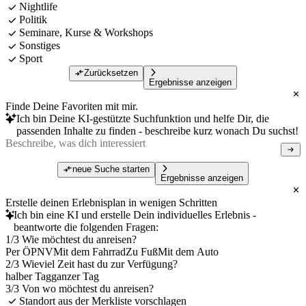
Nightlife
Politik
Seminare, Kurse & Workshops
Sonstiges
Sport
Zurücksetzen
Ergebnisse anzeigen
Finde Deine Favoriten mit mir.
Ich bin Deine KI-gestützte Suchfunktion und helfe Dir, die
passenden Inhalte zu finden - beschreibe kurz wonach Du suchst!
neue Suche starten
Ergebnisse anzeigen
Erstelle deinen Erlebnisplan in wenigen Schritten
Ich bin eine KI und erstelle Dein individuelles Erlebnis -
beantworte die folgenden Fragen:
1/3 Wie möchtest du anreisen?
Per ÖPNV
Mit dem Fahrrad
Zu Fuß
Mit dem Auto
2/3 Wieviel Zeit hast du zur Verfügung?
halber Tag
ganzer Tag
3/3 Von wo möchtest du anreisen?
Standort aus der Merkliste vorschlagen