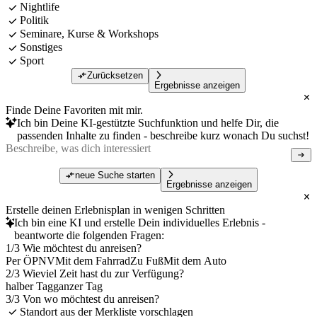
Nightlife
Politik
Seminare, Kurse & Workshops
Sonstiges
Sport
Zurücksetzen
Ergebnisse anzeigen
Finde Deine Favoriten mit mir.
Ich bin Deine KI-gestützte Suchfunktion und helfe Dir, die
passenden Inhalte zu finden - beschreibe kurz wonach Du suchst!
neue Suche starten
Ergebnisse anzeigen
Erstelle deinen Erlebnisplan in wenigen Schritten
Ich bin eine KI und erstelle Dein individuelles Erlebnis -
beantworte die folgenden Fragen:
1/3 Wie möchtest du anreisen?
Per ÖPNV
Mit dem Fahrrad
Zu Fuß
Mit dem Auto
2/3 Wieviel Zeit hast du zur Verfügung?
halber Tag
ganzer Tag
3/3 Von wo möchtest du anreisen?
Standort aus der Merkliste vorschlagen