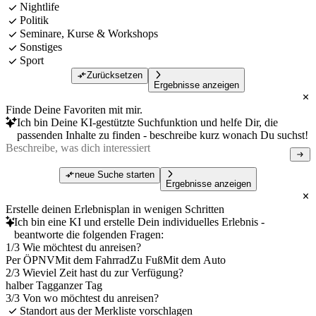
Nightlife
Politik
Seminare, Kurse & Workshops
Sonstiges
Sport
Zurücksetzen
Ergebnisse anzeigen
Finde Deine Favoriten mit mir.
Ich bin Deine KI-gestützte Suchfunktion und helfe Dir, die
passenden Inhalte zu finden - beschreibe kurz wonach Du suchst!
neue Suche starten
Ergebnisse anzeigen
Erstelle deinen Erlebnisplan in wenigen Schritten
Ich bin eine KI und erstelle Dein individuelles Erlebnis -
beantworte die folgenden Fragen:
1/3 Wie möchtest du anreisen?
Per ÖPNV
Mit dem Fahrrad
Zu Fuß
Mit dem Auto
2/3 Wieviel Zeit hast du zur Verfügung?
halber Tag
ganzer Tag
3/3 Von wo möchtest du anreisen?
Standort aus der Merkliste vorschlagen