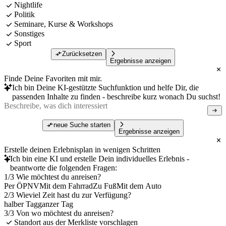
Nightlife
Politik
Seminare, Kurse & Workshops
Sonstiges
Sport
Zurücksetzen
Ergebnisse anzeigen
Finde Deine Favoriten mit mir.
Ich bin Deine KI-gestützte Suchfunktion und helfe Dir, die
passenden Inhalte zu finden - beschreibe kurz wonach Du suchst!
neue Suche starten
Ergebnisse anzeigen
Erstelle deinen Erlebnisplan in wenigen Schritten
Ich bin eine KI und erstelle Dein individuelles Erlebnis -
beantworte die folgenden Fragen:
1/3 Wie möchtest du anreisen?
Per ÖPNV
Mit dem Fahrrad
Zu Fuß
Mit dem Auto
2/3 Wieviel Zeit hast du zur Verfügung?
halber Tag
ganzer Tag
3/3 Von wo möchtest du anreisen?
Standort aus der Merkliste vorschlagen