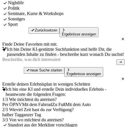
Nightlife
Politik
Seminare, Kurse & Workshops
Sonstiges
Sport
Zurücksetzen
Ergebnisse anzeigen
Finde Deine Favoriten mit mir.
Ich bin Deine KI-gestützte Suchfunktion und helfe Dir, die
passenden Inhalte zu finden - beschreibe kurz wonach Du suchst!
neue Suche starten
Ergebnisse anzeigen
Erstelle deinen Erlebnisplan in wenigen Schritten
Ich bin eine KI und erstelle Dein individuelles Erlebnis -
beantworte die folgenden Fragen:
1/3 Wie möchtest du anreisen?
Per ÖPNV
Mit dem Fahrrad
Zu Fuß
Mit dem Auto
2/3 Wieviel Zeit hast du zur Verfügung?
halber Tag
ganzer Tag
3/3 Von wo möchtest du anreisen?
Standort aus der Merkliste vorschlagen